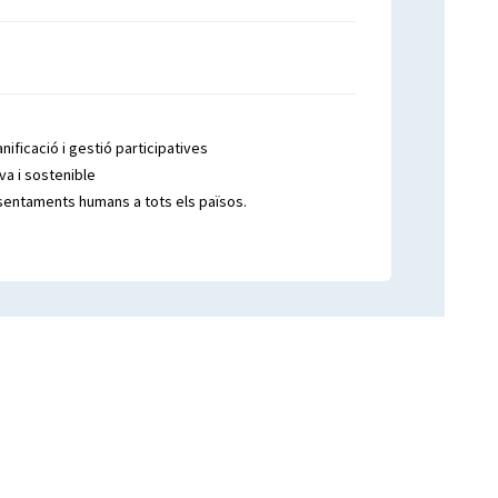
anificació i gestió participatives
va i sostenible
ssentaments humans a tots els països.