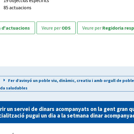
19 objectius específics
85 actuacions
a d'actuacions
veure per
ODS
veure per
Regidoria res
Fer d’avinyó un poble viu, dinàmic, creatiu i amb orgull de pobl
ida saludables
rir un servei de dinars acompanyats on la gent gran qu
cialització pugui un dia a la setmana dinar acompanyad