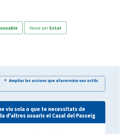
ponsable
veure per
Estat
e
Ampliar les accions que afavoreixin uns estils
e viu sola o que te necessitats de
a d'altres usuaris el Casal del Passeig