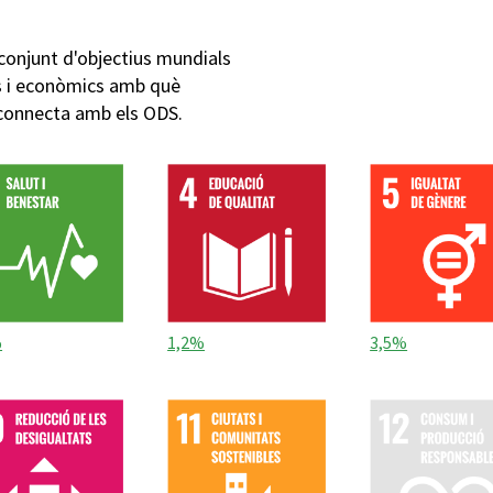
conjunt d'objectius mundials
cs i econòmics amb què
 connecta amb els ODS.
%
1,2%
3,5%