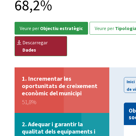
68,2%
veure per
Objectiu estratègic
veure per
Tipologi
descarregar
Dades
Incrementar les
Inici
oportunitats de creixement
de v
econòmic del municipi
51,8%
Ob
so
Adequar i garantir la
qualitat dels equipaments i