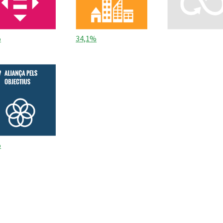
%
34,1%
%