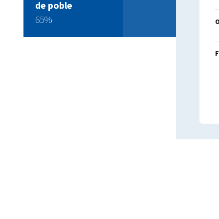
de poble
65%
F