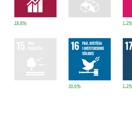
18,8%
1,2
30,6%
1,2