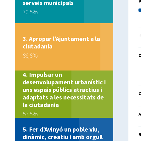
serveis municipals
70,5%
T
Apropar l’Ajuntament a la
ciutadania
86,8%
Impulsar un
desenvolupament urbanístic i
uns espais públics atractius i
C
adaptats a les necessitats de
la ciutadania
57,5%
A
Fer d’Avinyó un poble viu,
R
dinàmic, creatiu i amb orgull