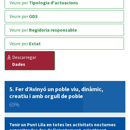
veure per
Tipologia d'actuacions
veure per
ODS
veure per
Regidoria responsable
veure per
Estat
descarregar
Dades
Fer d’Avinyó un poble viu, dinàmic,
creatiu i amb orgull de poble
65%
Tenir un Punt Lila en totes les activitats nocturnes
organitzades des de l'ajuntament, prioritzant