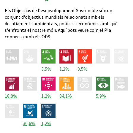
Els Objectius de Desenvolupament Sostenible són un
conjunt d'objectius mundials relacionats amb els
desafiaments ambientals, polítics i econòmics amb què
s'enfronta el nostre món. Aquí pots veure com el Pla
connecta amb els ODS.
3,5%
1,2%
3,5%
18,8%
1,2%
34,1%
5,9%
30,6%
1,2%