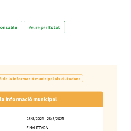
ponsable
veure per
Estat
ó de la informació municipal als ciutadans
la informació municipal
28/8/2025 - 28/8/2025
FINALITZADA