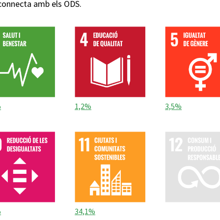
 connecta amb els ODS.
%
1,2%
3,5%
%
34,1%