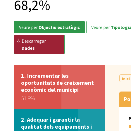
68,2%
veure per
Objectiu estratègic
veure per
Tipologi
descarregar
Dades
Incrementar les
Inici
oportunitats de creixement
econòmic del municipi
51,8%
Po
Adequar i garantir la
qualitat dels equipaments i