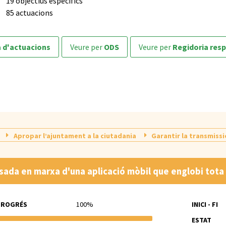
19 objectius específics
85 actuacions
a d'actuacions
veure per
ODS
veure per
Regidoria res
Apropar l’ajuntament a la ciutadania
Garantir la transmissi
sada en marxa d'una aplicació mòbil que englobi tota 
PROGRÉS
100%
INICI - FI
ESTAT