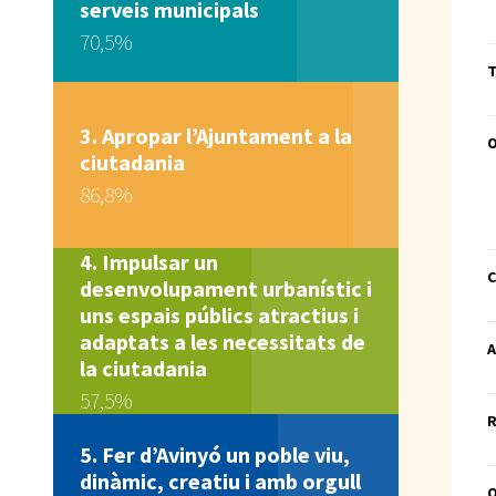
serveis municipals
70,5%
T
Apropar l’Ajuntament a la
ciutadania
86,8%
Impulsar un
C
desenvolupament urbanístic i
uns espais públics atractius i
adaptats a les necessitats de
A
la ciutadania
57,5%
R
Fer d’Avinyó un poble viu,
dinàmic, creatiu i amb orgull