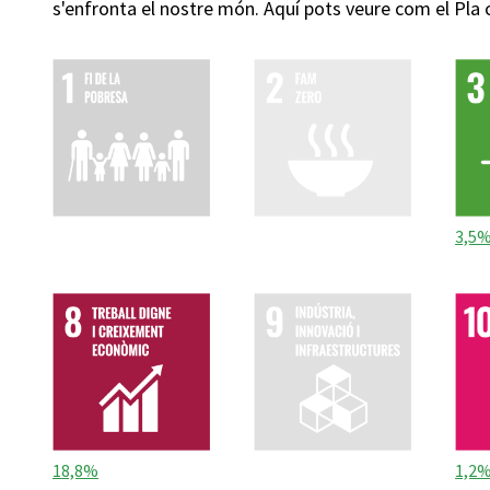
s'enfronta el nostre món. Aquí pots veure com el Pla
3,5
18,8%
1,2