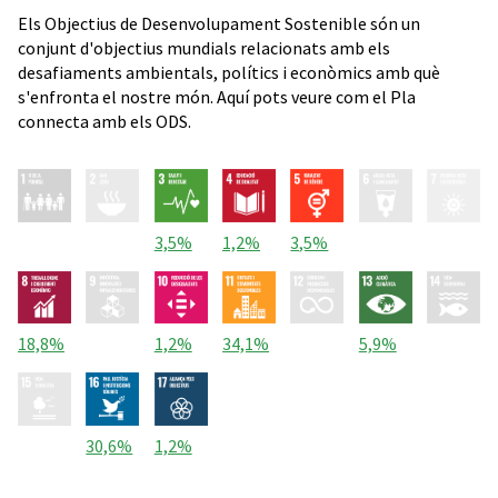
Els Objectius de Desenvolupament Sostenible són un
conjunt d'objectius mundials relacionats amb els
desafiaments ambientals, polítics i econòmics amb què
s'enfronta el nostre món. Aquí pots veure com el Pla
connecta amb els ODS.
3,5%
1,2%
3,5%
18,8%
1,2%
34,1%
5,9%
30,6%
1,2%