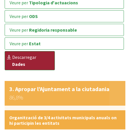
veure per
Tipologia d'actuacions
veure per
ODS
veure per
Regidoria responsable
veure per
Estat
descarregar
Dades
Apropar l’Ajuntament a la ciutadania
86,8%
Organització de 3/4 activitats municipals anuals on
hi participin les entitats