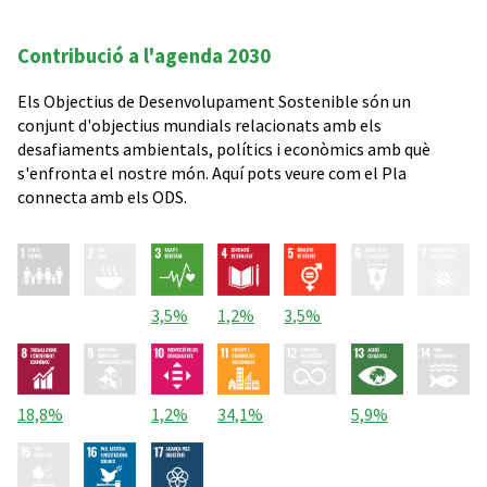
Contribució a l'agenda 2030
Els Objectius de Desenvolupament Sostenible són un
conjunt d'objectius mundials relacionats amb els
desafiaments ambientals, polítics i econòmics amb què
s'enfronta el nostre món. Aquí pots veure com el Pla
connecta amb els ODS.
3,5%
1,2%
3,5%
18,8%
1,2%
34,1%
5,9%