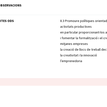
OBSERVACIONS
ITES ODS
8.3 Promoure polítiques orienta
activitats productives
en particular proporcionant-los a
i fomentar la formalització i el 
mitjanes empreses
la creació de llocs de treball de
la creativitat i la innovació
l’emprenedoria