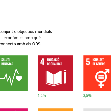
conjunt d'objectius mundials
cs i econòmics amb què
 connecta amb els ODS.
%
1,2%
3,5%