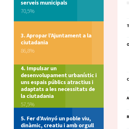
serveis municipals
70,5%
T
Apropar l’Ajuntament a la
ciutadania
86,8%
Impulsar un
desenvolupament urbanístic i
C
uns espais públics atractius i
adaptats a les necessitats de
la ciutadania
A
57,5%
R
Fer d’Avinyó un poble viu,
dinàmic, creatiu i amb orgull