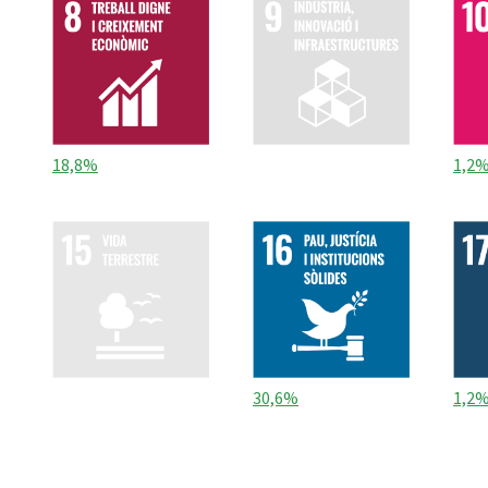
18,8%
1,2
30,6%
1,2