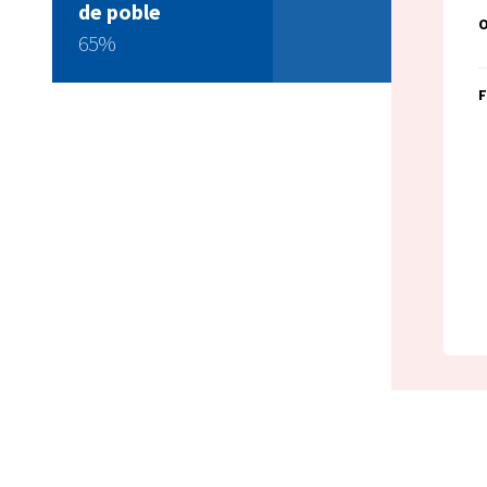
de poble
65%
F