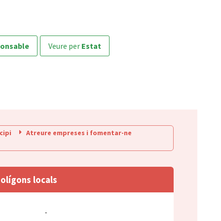
ponsable
veure per
Estat
cipi
Atreure empreses i fomentar-ne
olígons locals
-