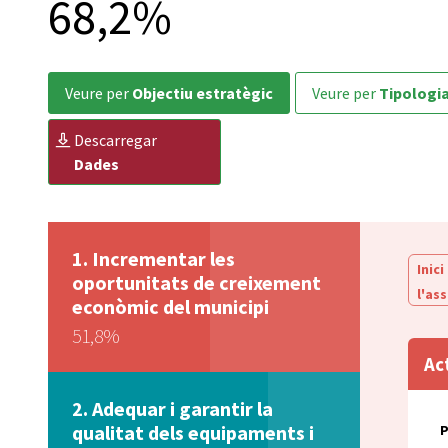
68,2%
veure per
Objectiu estratègic
veure per
Tipologi
descarregar
Dades
Incrementar les
Inici
oportunitats de creixement
l'as
econòmic del municipi
51,8%
Ac
Adequar i garantir la
qualitat dels equipaments i