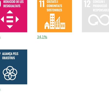
%
34,1%
%