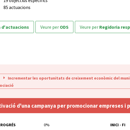
19 objectius específics
85 actuacions
a d'actuacions
veure per
ODS
veure per
Regidoria res
Incrementar les oportunitats de creixement econòmic del muni
sociació
tivació d'una campanya per promocionar empreses i p
PROGRÉS
0%
INICI - FI