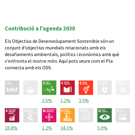
Contribució a l'agenda 2030
Els Objectius de Desenvolupament Sostenible són un
conjunt d'objectius mundials relacionats amb els
desafiaments ambientals, polítics i econòmics amb què
s'enfronta el nostre món. Aquí pots veure com el Pla
connecta amb els ODS.
3,5%
1,2%
3,5%
18,8%
1,2%
34,1%
5,9%