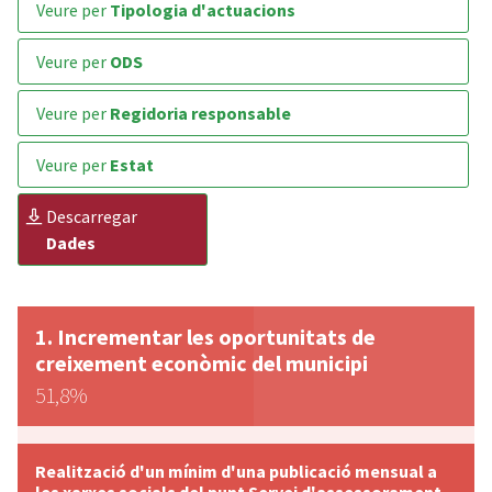
veure per
Tipologia d'actuacions
veure per
ODS
veure per
Regidoria responsable
veure per
Estat
descarregar
Dades
Incrementar les oportunitats de
creixement econòmic del municipi
51,8%
Realització d'un mínim d'una publicació mensual a
les xarxes socials del punt Servei d'assessorament