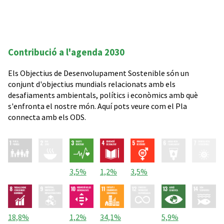
Contribució a l'agenda 2030
Els Objectius de Desenvolupament Sostenible són un
conjunt d'objectius mundials relacionats amb els
desafiaments ambientals, polítics i econòmics amb què
s'enfronta el nostre món. Aquí pots veure com el Pla
connecta amb els ODS.
3,5%
1,2%
3,5%
18,8%
1,2%
34,1%
5,9%