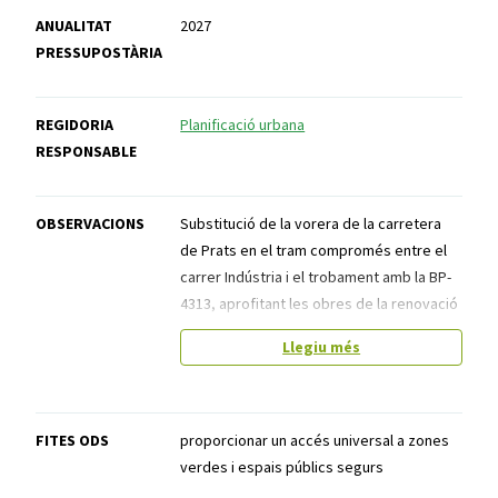
ANUALITAT
2027
PRESSUPOSTÀRIA
REGIDORIA
Planificació urbana
RESPONSABLE
OBSERVACIONS
Substitució de la vorera de la carretera
de Prats en el tram compromés entre el
carrer Indústria i el trobament amb la BP-
4313, aprofitant les obres de la renovació
de xarxa d'aigua, amb passos elevats per
Llegiu més
aconseguir un recorregut segur fins a la
zona escolar i esportiva.
FITES ODS
proporcionar un accés universal a zones
verdes i espais públics segurs